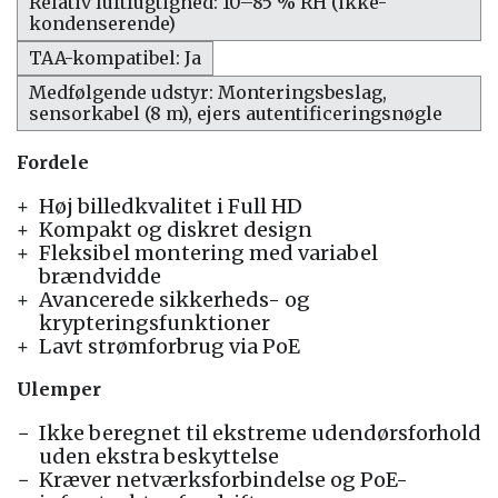
Relativ luftfugtighed: 10–85 % RH (ikke-
kondenserende)
TAA-kompatibel: Ja
Medfølgende udstyr: Monteringsbeslag,
sensorkabel (8 m), ejers autentificeringsnøgle
Fordele
Høj billedkvalitet i Full HD
Kompakt og diskret design
Fleksibel montering med variabel
brændvidde
Avancerede sikkerheds- og
krypteringsfunktioner
Lavt strømforbrug via PoE
Ulemper
Ikke beregnet til ekstreme udendørsforhold
uden ekstra beskyttelse
Kræver netværksforbindelse og PoE-