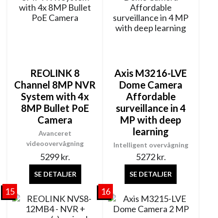
REOLINK 8
Axis M3216-LVE
Channel 8MP NVR
Dome Camera
System with 4x
Affordable
8MP Bullet PoE
surveillance in 4
Camera
MP with deep
learning
Avanceret
videoovervågning
Intelligent overvågning
5299
kr.
5272
kr.
SE DETALJER
SE DETALJER
15
16