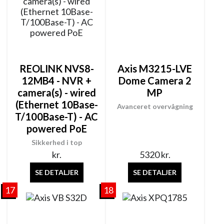
REOLINK NVS8-
Axis M3215-LVE
12MB4 - NVR +
Dome Camera 2
camera(s) - wired
MP
(Ethernet 10Base-
Avanceret overvågning
T/100Base-T) - AC
powered PoE
Sikkerhed i top
kr.
5320
kr.
SE DETALJER
SE DETALJER
17
18