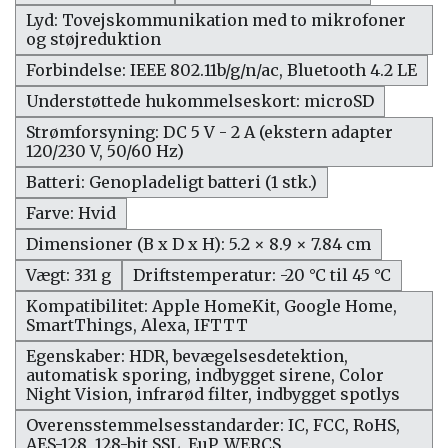
Lyd: Tovejskommunikation med to mikrofoner
og støjreduktion
Forbindelse: IEEE 802.11b/g/n/ac, Bluetooth 4.2 LE
Understøttede hukommelseskort: microSD
Strømforsyning: DC 5 V - 2 A (ekstern adapter
120/230 V, 50/60 Hz)
Batteri: Genopladeligt batteri (1 stk.)
Farve: Hvid
Dimensioner (B x D x H): 5.2 × 8.9 × 7.84 cm
Vægt: 331 g
Driftstemperatur: -20 °C til 45 °C
Kompatibilitet: Apple HomeKit, Google Home,
SmartThings, Alexa, IFTTT
Egenskaber: HDR, bevægelsesdetektion,
automatisk sporing, indbygget sirene, Color
Night Vision, infrarød filter, indbygget spotlys
Overensstemmelsesstandarder: IC, FCC, RoHS,
AES-128, 128-bit SSL, EuP, WERCS