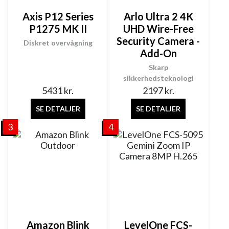
Axis P12 Series
Arlo Ultra 2 4K
P1275 MK II
UHD Wire-Free
Security Camera -
Diskret overvågning
Add-On
Skarp
sikkerhedsteknologi
5431
kr.
2197
kr.
SE DETALJER
SE DETALJER
3
4
Amazon Blink
LevelOne FCS-