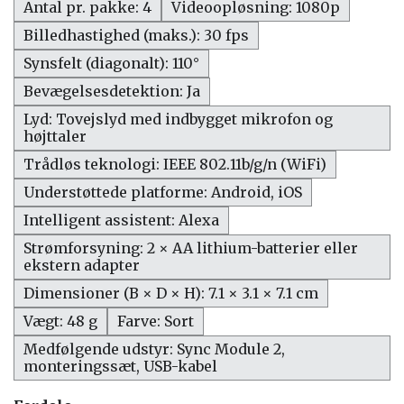
Antal pr. pakke: 4
Videoopløsning: 1080p
Billedhastighed (maks.): 30 fps
Synsfelt (diagonalt): 110°
Bevægelsesdetektion: Ja
Lyd: Tovejslyd med indbygget mikrofon og
højttaler
Trådløs teknologi: IEEE 802.11b/g/n (WiFi)
Understøttede platforme: Android, iOS
Intelligent assistent: Alexa
Strømforsyning: 2 × AA lithium-batterier eller
ekstern adapter
Dimensioner (B × D × H): 7.1 × 3.1 × 7.1 cm
Vægt: 48 g
Farve: Sort
Medfølgende udstyr: Sync Module 2,
monteringssæt, USB-kabel