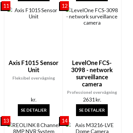
11
12
Axis F1015 Sensor
LevelOne FCS-
Unit
3098 - network
surveillance
Fleksibel overvågning
camera
Professionel overvågning
kr.
2631
kr.
SE DETALJER
SE DETALJER
13
14