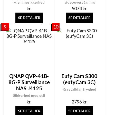
Hjemmesikkerhed
videoovervågning
kr.
5074
kr.
SE DETALJER
SE DETALJER
9
10
QNAP QVP-41B-
Eufy Cam S300
8G-P Surveillance
(eufyCam 3C)
NAS J4125
Krystalklar tryghed
Sikkerhed med stil
kr.
2796
kr.
SE DETALJER
SE DETALJER