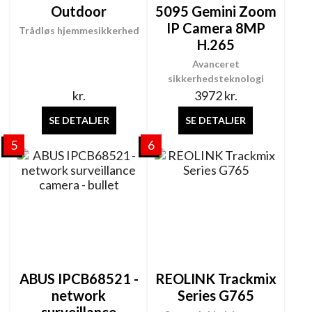
Outdoor
5095 Gemini Zoom
IP Camera 8MP
Trådløs hjemmesikkerhed
H.265
Avanceret
sikkerhedsteknologi
kr.
3972
kr.
SE DETALJER
SE DETALJER
5
6
ABUS IPCB68521 -
REOLINK Trackmix
network
Series G765