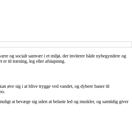
ære og socialt samvær i et miljø, der inviterer både nybegyndere og
r til træning, leg eller afslapning.
an øve sig i at blive trygge ved vandet, og dybere baner til
po.
uligt at bevæge sig uden at belaste led og muskler, og samtidig giver