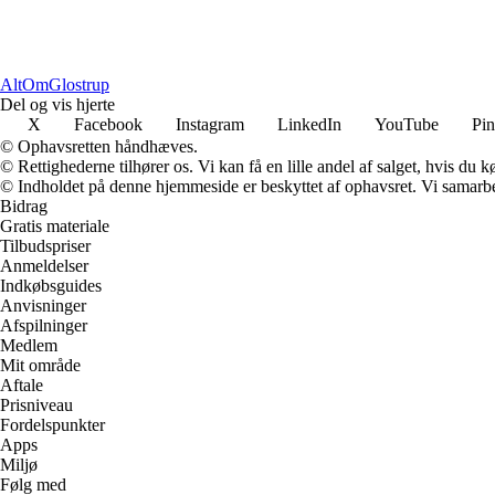
Alt
Om
Glostrup
Del og vis hjerte
X
Facebook
Instagram
LinkedIn
YouTube
Pin
© Ophavsretten håndhæves.
© Rettighederne tilhører os. Vi kan få en lille andel af salget, hvis du
© Indholdet på denne hjemmeside er beskyttet af ophavsret. Vi samarbe
Bidrag
Gratis materiale
Tilbudspriser
Anmeldelser
Indkøbsguides
Anvisninger
Afspilninger
Medlem
Mit område
Aftale
Prisniveau
Fordelspunkter
Apps
Miljø
Følg med