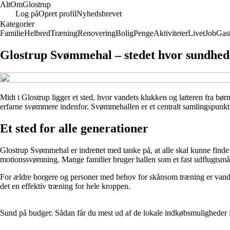
Alt
Om
Glostrup
Log på
Opret profil
Nyhedsbrevet
Kategorier
Familie
Helbred
Træning
Renovering
Bolig
Penge
Aktiviteter
Livet
Job
Gas
Glostrup Svømmehal – stedet hvor sundhed
Midt i Glostrup ligger et sted, hvor vandets klukken og latteren fra b
erfarne svømmere indenfor. Svømmehallen er et centralt samlingspunkt fo
Et sted for alle generationer
Glostrup Svømmehal er indrettet med tanke på, at alle skal kunne finde s
motionssvømning. Mange familier bruger hallen som et fast udflugtsmå
For ældre borgere og personer med behov for skånsom træning er vandgy
det en effektiv træning for hele kroppen.
Sund på budget: Sådan får du mest ud af de lokale indkøbsmuligheder 