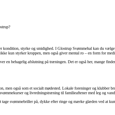
ostrup?
r kondition, styrke og smidighed. I Glostrup Svømmehal kan du vælge m
 ikke kun styrker kroppen, men også giver mental ro – en form for medi
r en behagelig afslutning på træningen. Det er også her, mange finder ti
n, men også som et socialt mødested. Lokale foreninger og klubber brug
a svømmekurser og livredningstræning til familieaftener med leg og vand
t tage svømmebriller på, dykke efter ringe og mærke glæden ved at kun