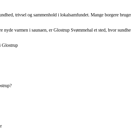
 sundhed, trivsel og sammenhold i lokalsamfundet. Mange borgere bruger h
 nyde varmen i saunaen, er Glostrup Svømmehal et sted, hvor sundhed 
i Glostrup
ostrup?
r