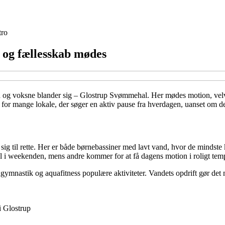
tro
 og fællesskab mødes
ørn og voksne blander sig – Glostrup Svømmehal. Her mødes motion, velv
r mange lokale, der søger en aktiv pause fra hverdagen, uanset om det e
ig til rette. Her er både børnebassiner med lavt vand, hvor de mindste k
l i weekenden, mens andre kommer for at få dagens motion i roligt tem
mnastik og aquafitness populære aktiviteter. Vandets opdrift gør det m
i Glostrup