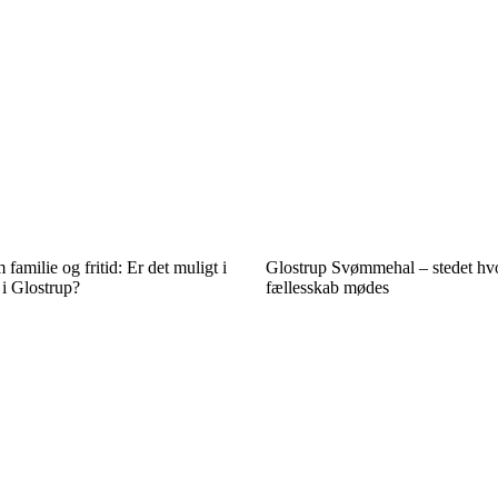
familie og fritid: Er det muligt i
Glostrup Svømmehal – stedet hv
 i Glostrup?
fællesskab mødes