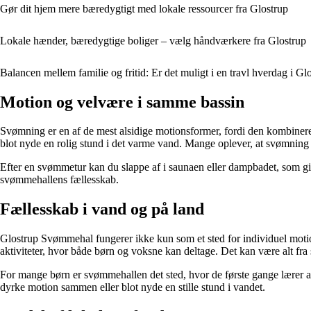
Gør dit hjem mere bæredygtigt med lokale ressourcer fra Glostrup
Lokale hænder, bæredygtige boliger – vælg håndværkere fra Glostrup
Balancen mellem familie og fritid: Er det muligt i en travl hverdag i Gl
Motion og velvære i samme bassin
Svømning er en af de mest alsidige motionsformer, fordi den kombinere
blot nyde en rolig stund i det varme vand. Mange oplever, at svømning
Efter en svømmetur kan du slappe af i saunaen eller dampbadet, som give
svømmehallens fællesskab.
Fællesskab i vand og på land
Glostrup Svømmehal fungerer ikke kun som et sted for individuel motio
aktiviteter, hvor både børn og voksne kan deltage. Det kan være alt fr
For mange børn er svømmehallen det sted, hvor de første gange lærer a
dyrke motion sammen eller blot nyde en stille stund i vandet.