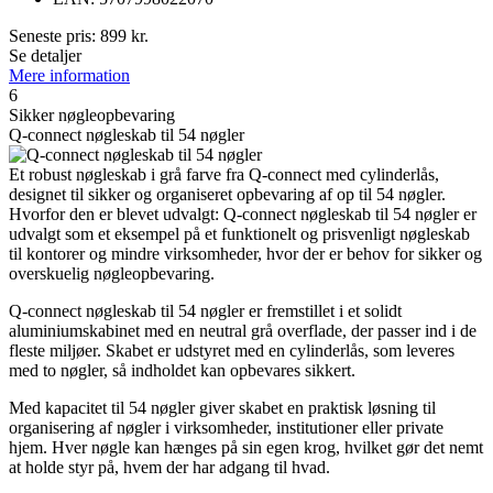
Seneste pris:
899
kr.
Se detaljer
Mere information
6
Sikker nøgleopbevaring
Q-connect nøgleskab til 54 nøgler
Et robust nøgleskab i grå farve fra Q-connect med cylinderlås,
designet til sikker og organiseret opbevaring af op til 54 nøgler.
Hvorfor den er blevet udvalgt: Q-connect nøgleskab til 54 nøgler er
udvalgt som et eksempel på et funktionelt og prisvenligt nøgleskab
til kontorer og mindre virksomheder, hvor der er behov for sikker og
overskuelig nøgleopbevaring.
Q-connect nøgleskab til 54 nøgler er fremstillet i et solidt
aluminiumskabinet med en neutral grå overflade, der passer ind i de
fleste miljøer. Skabet er udstyret med en cylinderlås, som leveres
med to nøgler, så indholdet kan opbevares sikkert.
Med kapacitet til 54 nøgler giver skabet en praktisk løsning til
organisering af nøgler i virksomheder, institutioner eller private
hjem. Hver nøgle kan hænges på sin egen krog, hvilket gør det nemt
at holde styr på, hvem der har adgang til hvad.