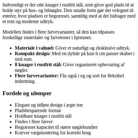
Indvendigt er der otte knager i rustfrit stål, som giver god plads til at
holde styr på hus- og bilnøgler. Den smalle form gør det velegnet til
entréer, hvor pladsen er begrænset, samtidig med at det bidrager med
et rent og moderne udtryk.
Modellen findes i flere farvevarianter, så den kan tilpasses
forskellige materialer og farvetoner i hjemmet.
Materiale i valnød:
Giver et naturligt og eksklusivt udtryk.
Kompakt design:
Med en dybde på kun 6 cm passer skabet i
små rum.
8 knager i rustfrit stål:
Giver organiseret opbevaring af
nøgler.
Flere farvevarianter:
Fås også i eg og sort for fleksibel
indretning.
Fordele og ulemper
Elegant og tidløst design i ægte træ
Pladsbesparende format
Holdbare knager i rustfrit stål
Findes i flere farver
Begrænset kapacitet til større nøglebundter
Kræver vægmontering for korrekt brug