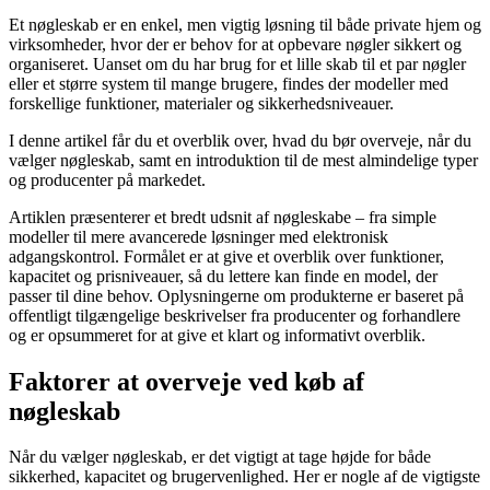
Et nøgleskab er en enkel, men vigtig løsning til både private hjem og
virksomheder, hvor der er behov for at opbevare nøgler sikkert og
organiseret. Uanset om du har brug for et lille skab til et par nøgler
eller et større system til mange brugere, findes der modeller med
forskellige funktioner, materialer og sikkerhedsniveauer.
I denne artikel får du et overblik over, hvad du bør overveje, når du
vælger nøgleskab, samt en introduktion til de mest almindelige typer
og producenter på markedet.
Artiklen præsenterer et bredt udsnit af nøgleskabe – fra simple
modeller til mere avancerede løsninger med elektronisk
adgangskontrol. Formålet er at give et overblik over funktioner,
kapacitet og prisniveauer, så du lettere kan finde en model, der
passer til dine behov. Oplysningerne om produkterne er baseret på
offentligt tilgængelige beskrivelser fra producenter og forhandlere
og er opsummeret for at give et klart og informativt overblik.
Faktorer at overveje ved køb af
nøgleskab
Når du vælger nøgleskab, er det vigtigt at tage højde for både
sikkerhed, kapacitet og brugervenlighed. Her er nogle af de vigtigste