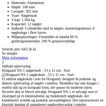
Materiale: Aluminium
Højde: 160 mm
Længde: 302 mm
Type: Nøgleskab
Vægt: 1,584 kg
Kapacitet: 12 nøgler
Indhold: Cylinderlås med to nøgler, monteringsskruer, 6
nøgleringe i flere farver
Miljøoplysninger: Fremstillet af mindst 60 %
genbrugsmaterialer, 100 % genanvendeligt
Seneste pris:
643,56
kr.
Se detaljer
Mere information
2
Stilfuld opbevaring
Hoigaard NS-1 nøgleskab - 53 x 11 cm - Sort
Et stilrent nøgleskab i sort fra Hoigaard, designet til praktisk og
diskret opbevaring af nøgler i entréen. Modellen har otte knager i
rustfrit stål og en kompakt form, der passer til moderne hjem.
Hvorfor den er blevet udvalgt: Hoigaard NS-1 er udvalgt som et
eksempel på et minimalistisk og funktionelt nøgleskab, der
kombinerer æstetik og praktisk anvendelighed. Det repræsenterer en
klassisk løsning til organiseret nøgleopbevaring i entréen.