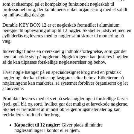
som et eksempel på et kompakt og funktionelt nøgleskab til
professionel brug, der kombinerer enkel organisering med et solidt
og miljøvenligt design.
Durable KEY BOX 12 er et nøgleskab fremstillet i aluminium,
beregnet til opbevaring af op til 12 nøgler. Skabet er udstyret med en
cylinderlås og leveres med to nøgler samt skruer til montering på
væg.
Indvendigt findes en overskuelig indholdsfortegnelse, som gør det
nemt at holde styr på nøglerne. Nøglekrogene kan justeres i højden,
så de kan tilpasses forskellige nøglestørrelser og behov.
Hver nøgle hænger på en specialdesignet krog med en praktisk
nøglering, der kan flyttes og fastgøres efter behov. Etiketterne på
nøgleringene kan markeres, så systemet forbliver organiseret og let
at anvende.
Produktet leveres med et sæt på seks nøgleringe i forskellige farver
(rød, gul, blå og sort), hvilket gør det muligt at farvekode nøglerne.
Skabet er fremstillet af mindst 60 % genbrugsmaterialer og kan
recirkuleres fuldt ud efter brug.
Kapacitet til 12 nøgler:
Giver plads til mindre
nøglesamlinger i kontor eller hjem.