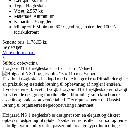
Længde: 302 mm
Type: Nøgleskab
Vægt: 2,557 kg
Materiale: Aluminium
Kapacitet: 36 nøgler
Miljøprofil: Minimum 60 % genbrugsmaterialer, 100 %
recirkulerbart
Seneste pris:
1178,03
kr.
Se detaljer
Mere information
5
Stilfuld opbevaring
Hoigaard NS-1 nøgleskab - 53 x 11 cm - Valnød
Et stilrent nøgleskab i valnød med otte knager i rustfrit stål, der giver
en praktisk og æstetisk løsning til opbevaring af nøgler i entréen.
Hvorfor den er blevet udvalgt: Hoigaard NS-1 nøgleskab er udvalgt
for sit enkle design og funktionelle udformning, som kombinerer
æstetik og praktisk anvendelighed. Det repræsenterer en klassisk
løsning til organiseret nøgleopbevaring i hjemmet.
Hoigaard NS-1 nøgleskab er designet som en elegant og diskret
opbevaringsløsning til nøgler. Skabet er fremstillet i valnød og har et
naturligt, varmt udtryk, der passer ind i mange typer indretninger.