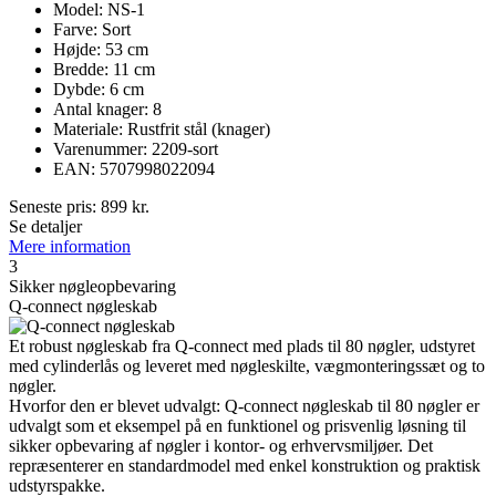
Model: NS-1
Farve: Sort
Højde: 53 cm
Bredde: 11 cm
Dybde: 6 cm
Antal knager: 8
Materiale: Rustfrit stål (knager)
Varenummer: 2209-sort
EAN: 5707998022094
Seneste pris:
899
kr.
Se detaljer
Mere information
3
Sikker nøgleopbevaring
Q-connect nøgleskab
Et robust nøgleskab fra Q-connect med plads til 80 nøgler, udstyret
med cylinderlås og leveret med nøgleskilte, vægmonteringssæt og to
nøgler.
Hvorfor den er blevet udvalgt: Q-connect nøgleskab til 80 nøgler er
udvalgt som et eksempel på en funktionel og prisvenlig løsning til
sikker opbevaring af nøgler i kontor- og erhvervsmiljøer. Det
repræsenterer en standardmodel med enkel konstruktion og praktisk
udstyrspakke.