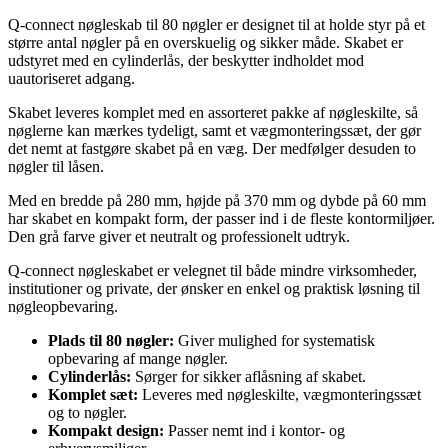
Q-connect nøgleskab til 80 nøgler er designet til at holde styr på et
større antal nøgler på en overskuelig og sikker måde. Skabet er
udstyret med en cylinderlås, der beskytter indholdet mod
uautoriseret adgang.
Skabet leveres komplet med en assorteret pakke af nøgleskilte, så
nøglerne kan mærkes tydeligt, samt et vægmonteringssæt, der gør
det nemt at fastgøre skabet på en væg. Der medfølger desuden to
nøgler til låsen.
Med en bredde på 280 mm, højde på 370 mm og dybde på 60 mm
har skabet en kompakt form, der passer ind i de fleste kontormiljøer.
Den grå farve giver et neutralt og professionelt udtryk.
Q-connect nøgleskabet er velegnet til både mindre virksomheder,
institutioner og private, der ønsker en enkel og praktisk løsning til
nøgleopbevaring.
Plads til 80 nøgler:
Giver mulighed for systematisk
opbevaring af mange nøgler.
Cylinderlås:
Sørger for sikker aflåsning af skabet.
Komplet sæt:
Leveres med nøgleskilte, vægmonteringssæt
og to nøgler.
Kompakt design:
Passer nemt ind i kontor- og