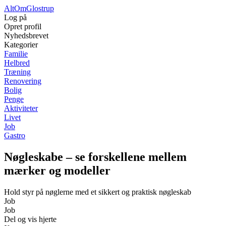
Alt
Om
Glostrup
Log på
Opret profil
Nyhedsbrevet
Kategorier
Familie
Helbred
Træning
Renovering
Bolig
Penge
Aktiviteter
Livet
Job
Gastro
Nøgleskabe – se forskellene mellem
mærker og modeller
Hold styr på nøglerne med et sikkert og praktisk nøgleskab
Job
Job
Del og vis hjerte