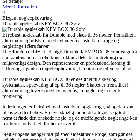
Se detaljer
Mere information
4
Elegant nøgleopbevaring
Durable nøgleskab KEY BOX 36 Sølv
Et robust nøgleskab fra Durable med plads til 36 nøgler, fremstillet i
aluminium og udstyret med cylinderlås, justerbare kroge og
nøgleringe i flere farver.
Hvorfor den er blevet udvalgt: Durable KEY BOX 36 er udvalgt for
sin kombination af solid konstruktion, fleksibel indretning og
miljøvenligt design. Den repræsenterer en professionel løsning til
sikker og organiseret nøgleopbevaring i kontor- og erhvervsmiljøer.
Durable nøgleskab KEY BOX 36 er designet til sikker og
systematisk opbevaring af op til 36 nøgler. Skabet er fremstillet i
aluminium og leveres med cylinderlås, to nøgler og skruer til
montering.
Indretningen er fleksibel med justerbare nøglekroge, så højden kan
tilpasses efter behov. En overskuelig indholdsfortegnelse gør det
nemt at finde den ønskede nøgle, og de medfølgende nøgleringe kan
markeres individuelt for bedre overblik.
Nøgleringene hænger fast på specialdesignede kroge, som gør det
enkelt at fastgøre og flytte dem. Sættet inkluderer seks nøgleringe i