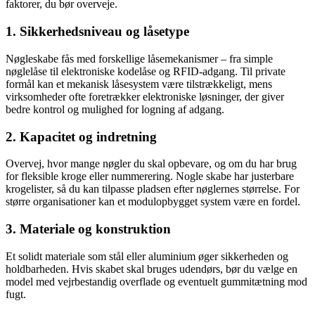
faktorer, du bør overveje.
1. Sikkerhedsniveau og låsetype
Nøgleskabe fås med forskellige låsemekanismer – fra simple
nøglelåse til elektroniske kodelåse og RFID-adgang. Til private
formål kan et mekanisk låsesystem være tilstrækkeligt, mens
virksomheder ofte foretrækker elektroniske løsninger, der giver
bedre kontrol og mulighed for logning af adgang.
2. Kapacitet og indretning
Overvej, hvor mange nøgler du skal opbevare, og om du har brug
for fleksible kroge eller nummerering. Nogle skabe har justerbare
krogelister, så du kan tilpasse pladsen efter nøglernes størrelse. For
større organisationer kan et modulopbygget system være en fordel.
3. Materiale og konstruktion
Et solidt materiale som stål eller aluminium øger sikkerheden og
holdbarheden. Hvis skabet skal bruges udendørs, bør du vælge en
model med vejrbestandig overflade og eventuelt gummitætning mod
fugt.