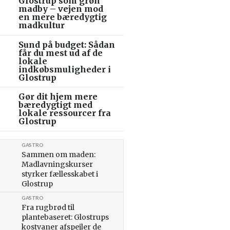
Glostrup som grøn
madby – vejen mod
en mere bæredygtig
madkultur
Sund på budget: Sådan
får du mest ud af de
lokale
indkøbsmuligheder i
Glostrup
Gør dit hjem mere
bæredygtigt med
lokale ressourcer fra
Glostrup
GASTRO
Sammen om maden:
Madlavningskurser
styrker fællesskabet i
Glostrup
GASTRO
Fra rugbrød til
plantebaseret: Glostrups
kostvaner afspejler de