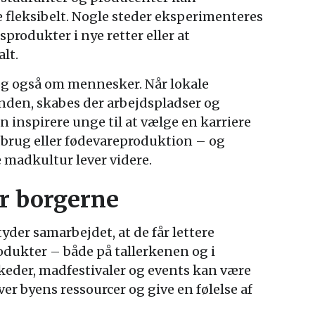
 fleksibelt. Nogle steder eksperimenteres
produkter i nye retter eller at
lt.
g også om mennesker. Når lokale
nden, skabes der arbejdspladser og
 inspirere unge til at vælge en karriere
dbrug eller fødevareproduktion – og
e madkultur lever videre.
or borgerne
yder samarbejdet, at de får lettere
rodukter – både på tallerkenen og i
eder, madfestivaler og events kan være
ver byens ressourcer og give en følelse af