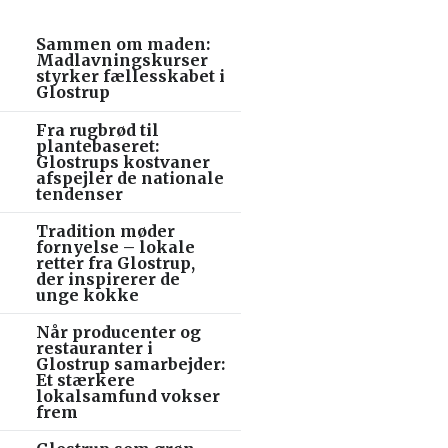
Sammen om maden:
Madlavningskurser
styrker fællesskabet i
Glostrup
Fra rugbrød til
plantebaseret:
Glostrups kostvaner
afspejler de nationale
tendenser
Tradition møder
fornyelse – lokale
retter fra Glostrup,
der inspirerer de
unge kokke
Når producenter og
restauranter i
Glostrup samarbejder:
Et stærkere
lokalsamfund vokser
frem