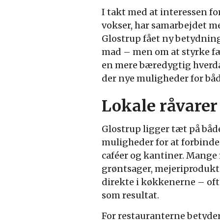
I takt med at interessen f
vokser, har samarbejdet m
Glostrup fået ny betydnin
mad – men om at styrke fæl
en mere bæredygtig hverda
der nye muligheder for både
Lokale råvarer
Glostrup ligger tæt på båd
muligheder for at forbinde
caféer og kantiner. Mange
grøntsager, mejeriprodukte
direkte i køkkenerne – oft
som resultat.
For restauranterne betyder