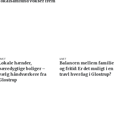
lokalsamfund vokser frem
LIVET
LIVET
Lokale hænder,
Balancen mellem familie
bæredygtige boliger –
og fritid: Er det muligt i en
vælg håndværkere fra
travl hverdag i Glostrup?
Glostrup