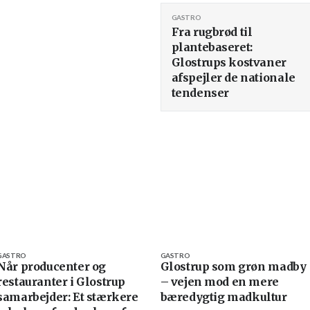
GASTRO
Fra rugbrød til
plantebaseret:
Glostrups kostvaner
afspejler de nationale
tendenser
GASTRO
GASTRO
Når producenter og
Glostrup som grøn madby
restauranter i Glostrup
– vejen mod en mere
samarbejder: Et stærkere
bæredygtig madkultur