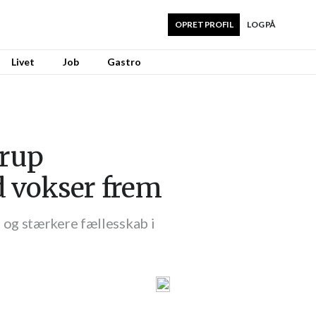
OPRET PROFIL
LOG PÅ
Livet
Job
Gastro
trup
d vokser frem
og stærkere fællesskab i