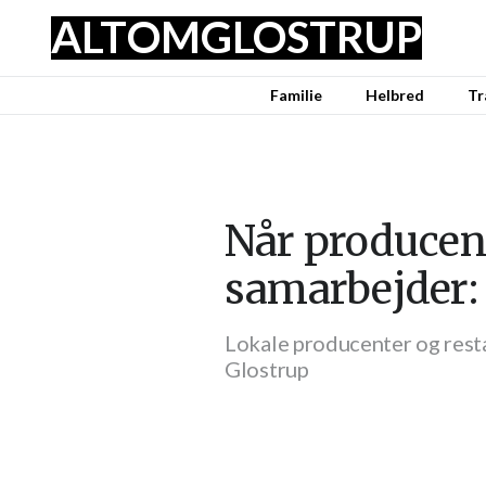
ALT
OM
GLOSTRUP
Familie
Helbred
Tr
Når producent
samarbejder:
Lokale producenter og rest
Glostrup