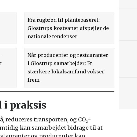
Fra rugbrød til plantebaseret:
Glostrups kostvaner afspejler de
nationale tendenser
–
Når producenter og restauranter
er
i Glostrup samarbejder: Et
stærkere lokalsamfund vokser
frem
i praksis
å, reduceres transporten, og CO₂-
amtidig kan samarbejdet bidrage til at
estauranter og producenter kan