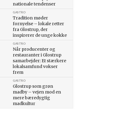
nationale tendenser
GASTRO
Tradition møder
fornyelse – lokale retter
fra Glostrup, der
inspirerer de unge kokke
GASTRO
Når producenter og
restauranter i Glostrup
samarbejder: Et stærkere
lokalsamfund vokser
frem
GASTRO
Glostrup som grøn
madby – vejen mod en
mere bæredygtig
madkultur